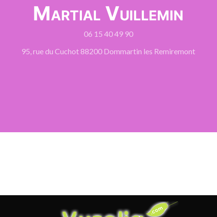
Martial Vuillemin
06 15 40 49 90
95, rue du Cuchot 88200 Dommartin les Remiremont