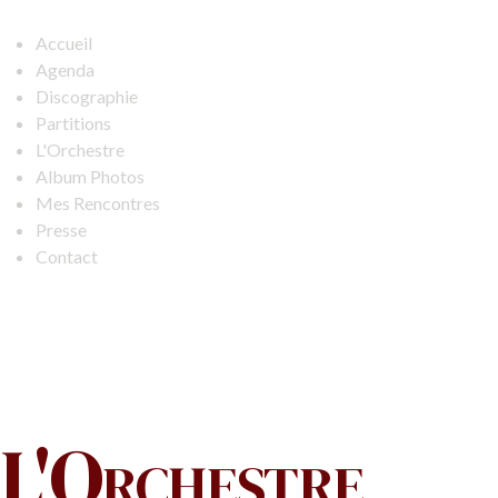
Accueil
Agenda
Discographie
Partitions
L'Orchestre
Album Photos
Mes Rencontres
Presse
Contact
L'Orchestre