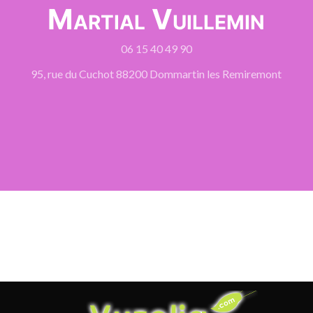
Martial Vuillemin
06 15 40 49 90
95, rue du Cuchot 88200 Dommartin les Remiremont