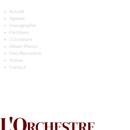
Accueil
Agenda
Discographie
Partitions
L'Orchestre
Album Photos
Mes Rencontres
Presse
Contact
L'Orchestre