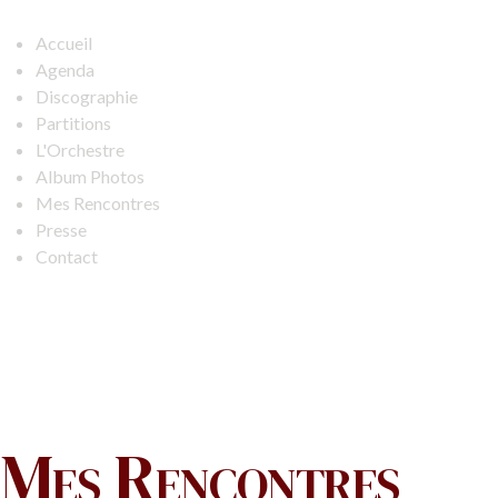
Accueil
Agenda
Discographie
Partitions
L'Orchestre
Album Photos
Mes Rencontres
Presse
Contact
Mes Rencontres