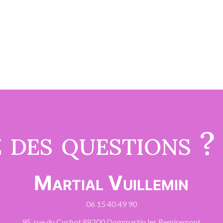
 des questions ?
Martial Vuillemin
06 15 40 49 90
95, rue du Cuchot 88200 Dommartin les Remiremont