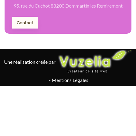
95, rue du Cuchot 88200 Dommartin les Remiremont
Contact
Une réalisation créée par
-
Mentions Légales